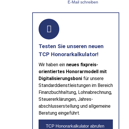
E-Mail schreiben
Testen Sie unse­ren neuen
TCP Honorar­kalkulator!
Wir haben ein
neues fixpreis­
orientiertes Honorar­modell mit
Digitalisierungs­boni
für unsere
Standard­dienst­leistungen im Bereich
Finanz­buch­haltung, Lohn­abrech­nung,
Steuer­erklärungen, Jahres­
abschluss­erstellung und allgemeine
Beratung eingeführt.
TCP Honorarkalkulator abrufen