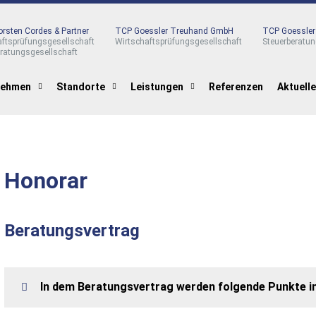
rsten Cordes & Partner
TCP Goessler Treuhand GmbH
TCP Goessle
aftsprüfungsgesellschaft
Wirtschaftsprüfungsgesellschaft
Steuerberatun
eratungsgesellschaft
nehmen
Standorte
Leistungen
Referenzen
Aktuell
Honorar
Beratungsvertrag
In dem Beratungsvertrag werden folgende Punkte ind