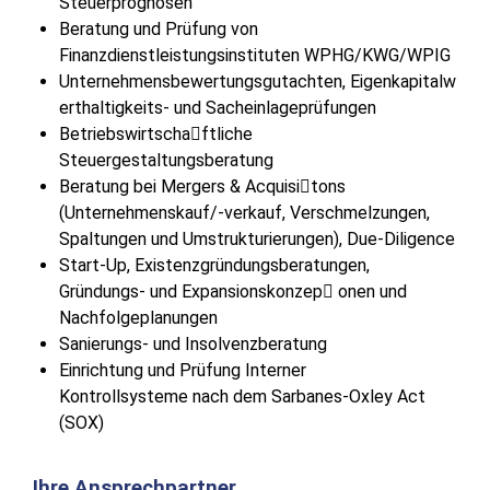
Steuerprognosen
Beratung und Prüfung von
Finanzdienstleistungsinstituten WPHG/KWG/WPIG
Unternehmensbewertungsgutachten,
Eigenkapitalw
erthaltigkeits- und Sacheinlageprüfungen
Betriebswirtscha􀅌ftliche
Steuergestaltungsberatung
Beratung bei Mergers & Acquisi􀆟tons
(Unternehmenskauf/-verkauf,
Verschmelzungen,
Spaltungen und Umstrukturierungen), Due-Diligence
Start-Up, Existenzgründungsberatungen,
Gründungs- und
Expansionskonzep􀆟 onen und
Nachfolgeplanungen
Sanierungs- und Insolvenzberatung
Einrichtung und Prüfung Interner
Kontrollsysteme
nach dem Sarbanes-Oxley Act
(SOX)
Ihre Ansprechpartner