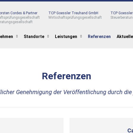
rsten Cordes & Partner
TCP Goessler Treuhand GmbH
TCP Goessle
aftsprüfungsgesellschaft
Wirtschaftsprüfungsgesellschaft
Steuerberatun
eratungsgesellschaft
nehmen
Standorte
Leistungen
Referenzen
Aktuell
Referenzen
dlicher Genehmigung der Veröffentlichung durch die
C