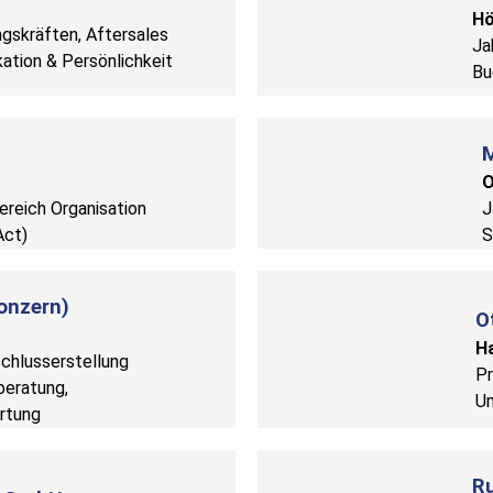
Hö
gskräften, Aftersales
Ja
ation & Persönlichkeit
Bu
O
ereich Organisation
J
Act)
S
onzern)
O
H
chlusserstellung
Pr
eratung,
Um
rtung
R