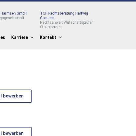
r Harmsen GmbH
TCP Rechtsberatung Hartwig
gsgesellschaft
Goessler
Rechtsanwalt Wirtschaftsprüfer
Steuerberater
les
Karriere
Kontakt
il bewerben
il bewerben